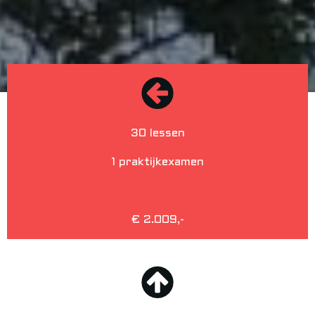
30 lessen
1 praktijkexamen
€ 2.009,-