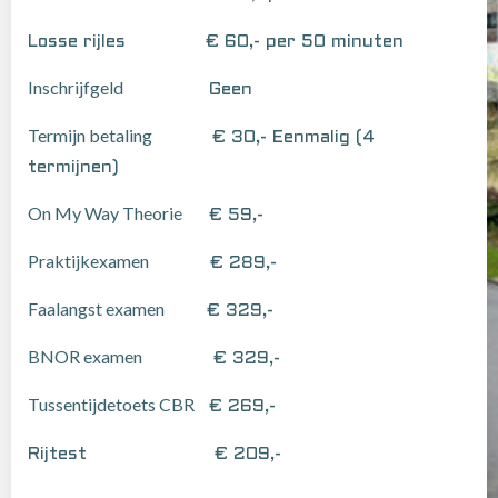
Losse rijles
€ 60,- per 50 minuten
Inschrijfgeld
Geen
Termijn betaling
€ 30 ,- Eenmalig (4
termijnen)
On My Way Theorie
€ 59,-
Praktijkexamen
€ 289,-
Faalangst examen
€ 329,-
BNOR examen
€ 329,-
Tussentijdetoets CBR
€ 269,-
Rijtest
€ 209,-