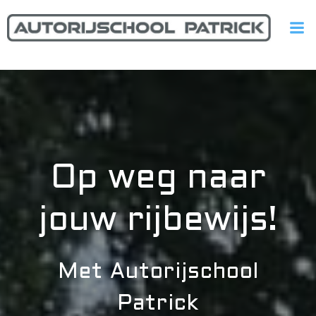
Ga
naar
de
inhoud
Op weg naar
jouw rijbewijs!
Met Autorijschool
Patrick