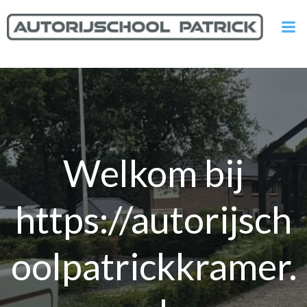
Ga
naar
de
inhoud
Welkom bij
https://autorijsch
oolpatrickkramer.